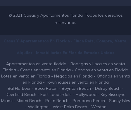
© 2021 Casas y Apartamentos florida. Todos los derechos
reservados
Casas Y Apartamentos En Florida - Finca Raíz, Compra, Venta,
Alquiler - Inmobiliarias En
Florida
Estados Unidos
Apartamentos en venta florida
-
Bodegas y Locales en venta
Florida
-
Casas en venta en Florida
-
Condos en venta en Florida
Lotes en venta en Florida
-
Negocios en Florida
-
Oficinas en venta
en Florida
-
Townhouses en venta en Florida
Bal Harbour
-
Boca Raton
-
Boynton Beach
-
Delray Beach
-
Deerfield Beach
-
Fort Lauderdale
-
Hollywood
-
Key Biscayne
Miami
-
Miami Beach
-
Palm Beach
-
Pompano Beach
-
Sunny Isles
-
Wellington
-
West Palm Beach
-
Weston