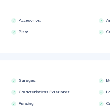
Accesorios
:
A
Piso:
Ca
Garages
:
M
Características Exteriores
:
L
Fencing
:
Ca