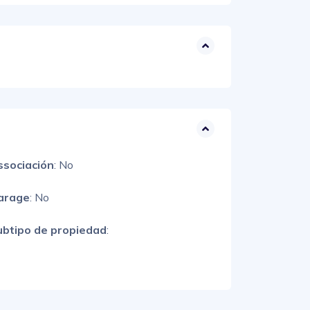
ssociación
: No
arage
: No
ubtipo de propiedad
: