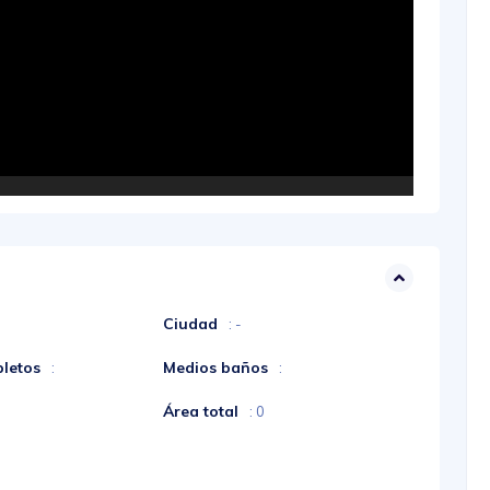
Ciudad
: -
letos
Medios baños
:
:
Área total
: 0