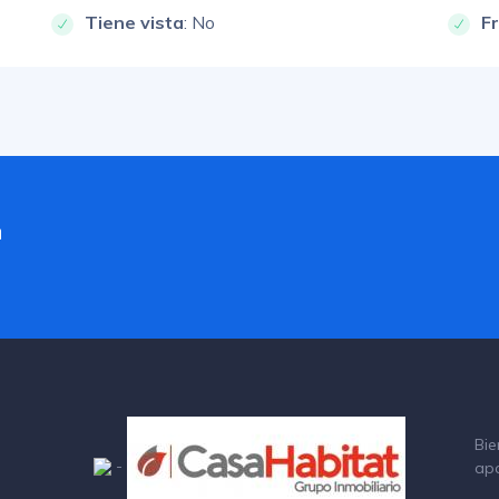
Tiene vista
: No
F
a
Bie
-
ap