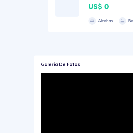
US$ 0
Alcobas
Ba
Galería De Fotos