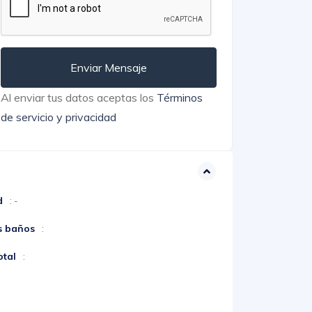
Enviar Mensaje
Al enviar tus datos aceptas los
Términos
de servicio y privacidad
d
: -
s baños
:
otal
: