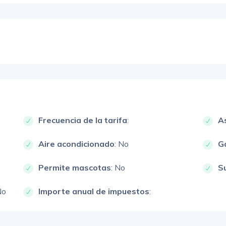
Frecuencia de la tarifa
:
A
Aire acondicionado
: No
G
Permite mascotas
: No
S
No
Importe anual de impuestos
: