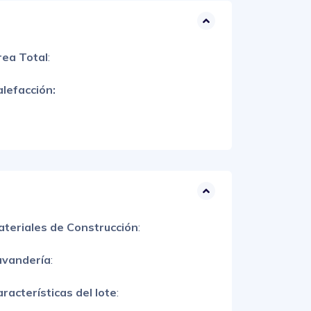
rea Total
:
lefacción:
ateriales de Construcción
:
avandería
:
racterísticas del lote
: