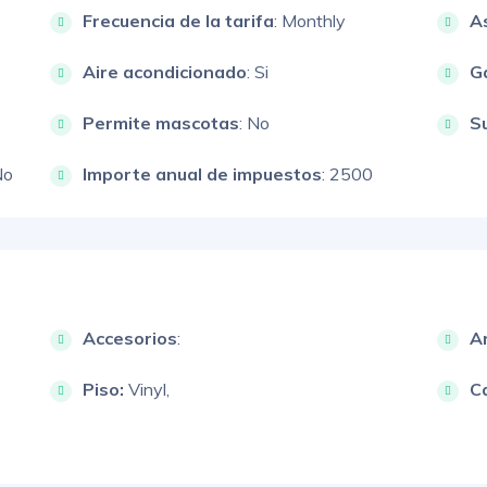
Frecuencia de la tarifa
: Monthly
A
Aire acondicionado
: Si
G
Permite mascotas
: No
S
No
Importe anual de impuestos
: 2500
Accesorios
:
A
Piso:
Vinyl,
C