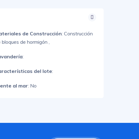
ateriales de Construcción
:
Construcción
 bloques de hormigón ,
avandería
:
racterísticas del lote
:
rente al mar
: No