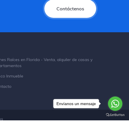
Contáctenos
nes Raíces en Florida - Venta, alquiler de casas y
artamentos
sco Inmueble
ntacto
Envíanos un mensaje
os