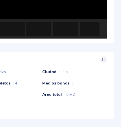
Ciudad
tivo
: - Lo
letos
Medios baños
: 4
:
Área total
: 0 M2