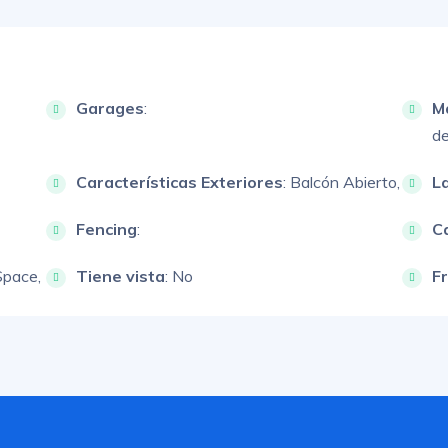
Garages
:
M
de
Características Exteriores
:
Balcón Abierto,
L
Fencing
:
Ca
Space,
Tiene vista
: No
F