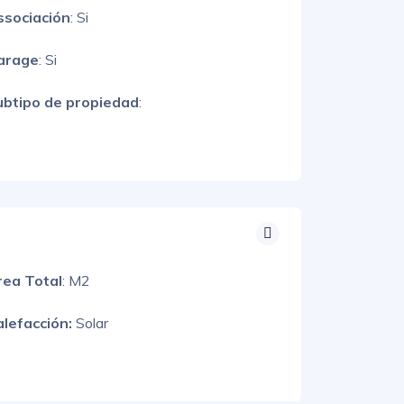
ssociación
: Si
arage
: Si
ubtipo de propiedad
:
rea Total
: M2
alefacción:
Solar