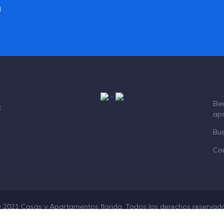
a
-
Bie
z
ap
Bu
Co
 2021 Casas y Apartamentos florida. Todos los derechos reservad