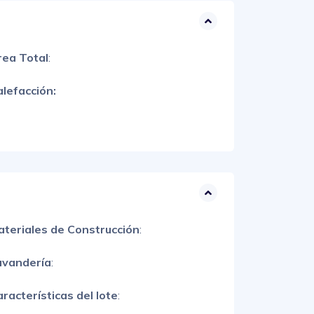
rea Total
:
lefacción:
ateriales de Construcción
:
avandería
:
racterísticas del lote
: