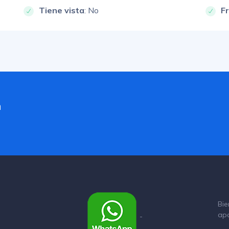
Tiene vista
: No
F
a
Bie
ap
-