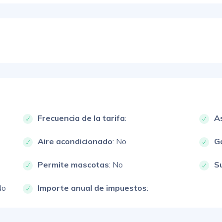
Frecuencia de la tarifa
:
A
Aire acondicionado
: No
G
Permite mascotas
: No
S
No
Importe anual de impuestos
: