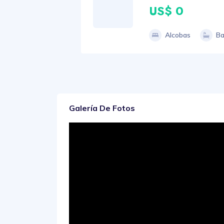
US$ 0
Alcobas
Ba
Galería De Fotos