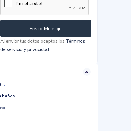
Enviar Mensaje
Al enviar tus datos aceptas los
Términos
de servicio y privacidad
d
: -
s baños
:
otal
: