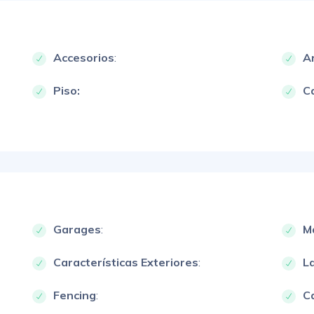
Accesorios
:
A
Piso:
Ca
Garages
:
M
Características Exteriores
:
L
Fencing
:
Ca