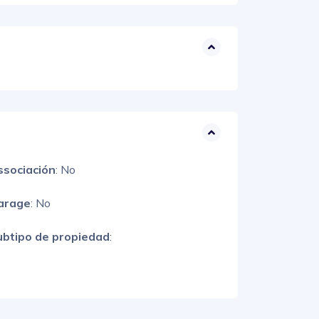
ssociación
: No
arage
: No
ubtipo de propiedad
: