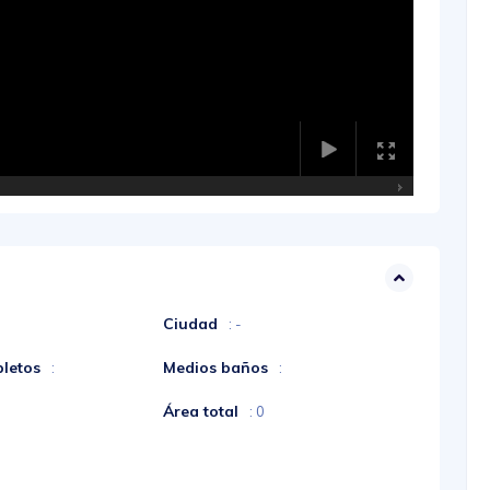
Ciudad
: -
letos
Medios baños
:
:
Área total
: 0