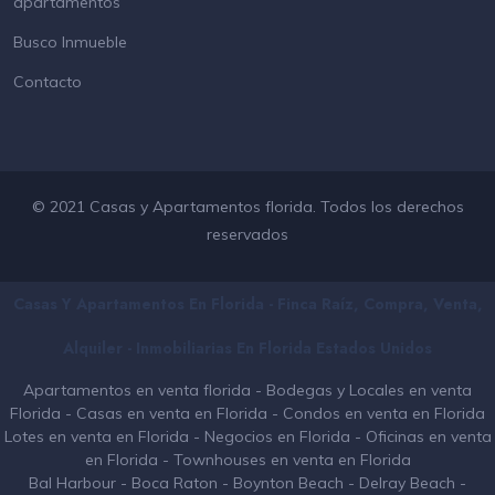
apartamentos
Busco Inmueble
Contacto
© 2021 Casas y Apartamentos florida. Todos los derechos
reservados
Casas Y Apartamentos En Florida - Finca Raíz, Compra, Venta,
Alquiler - Inmobiliarias En
Florida
Estados Unidos
Apartamentos en venta florida
-
Bodegas y Locales en venta
Florida
-
Casas en venta en Florida
-
Condos en venta en Florida
Lotes en venta en Florida
-
Negocios en Florida
-
Oficinas en venta
en Florida
-
Townhouses en venta en Florida
Bal Harbour
-
Boca Raton
-
Boynton Beach
-
Delray Beach
-