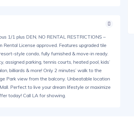
us 1/1 plus DEN, NO RENTAL RESTRICTIONS –
ental License approved. Features upgraded tile
resort-style condo, fully furnished & move-in ready.
y, assigned parking, tennis courts, heated pool, kids’
on, billiards & more! Only 2 minutes’ walk to the
ge Park view from the balcony. Unbeatable location
Mall. Perfect to live your dream lifestyle or maximize
ffer today! Call LA for showing.