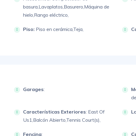
basura,
Lavaplatos,
Basurero,
Máquina de
hielo,
Rango eléctrico,
Piso:
Piso en cerámica,
Teja,
C
Garages
:
M
de
Características Exteriores
:
East Of
L
Us1,
Balcón Abierto,
Tennis Court(s),
Fencing
:
Ca