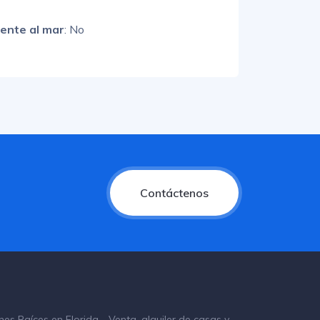
rente al mar
: No
Contáctenos
nes Raíces en Florida - Venta, alquiler de casas y