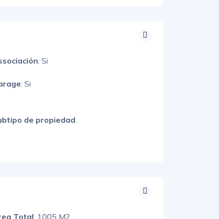
ssociación
: Si
arage
: Si
ubtipo de propiedad
:
rea Total
: 1005 M2