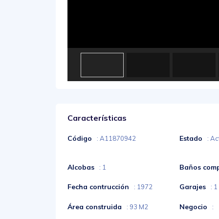
Características
Código
Estado
: A11870942
: Ac
Alcobas
Baños comp
: 1
Fecha contrucción
Garajes
: 1972
: 1
Área construida
Negocio
: 93 M2
: