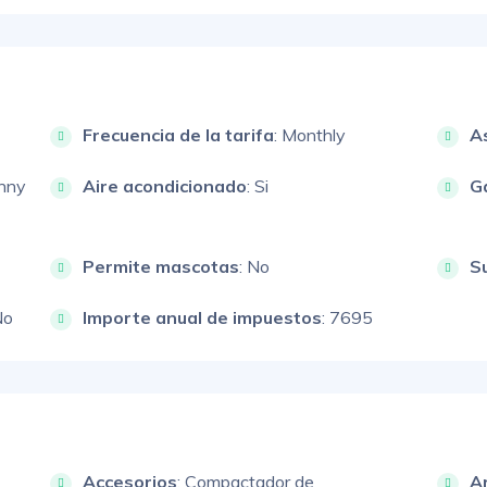
Frecuencia de la tarifa
: Monthly
A
unny
Aire acondicionado
: Si
G
Permite mascotas
: No
S
No
Importe anual de impuestos
: 7695
Accesorios
:
Compactador de
A