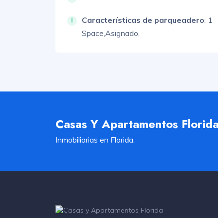
Características de parqueadero
:
1
Space,
Asignado,
Casas Y Apartamentos Florid
Inmobiliarias en Florida.