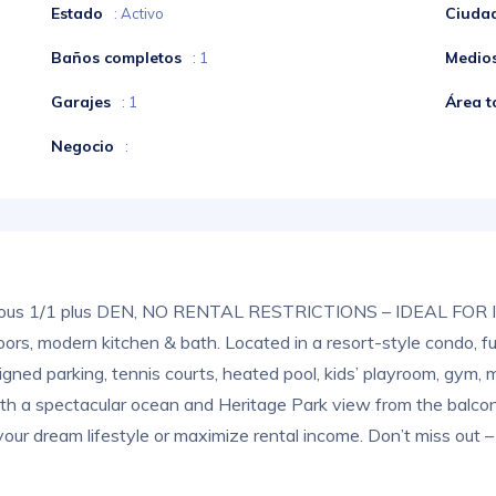
Estado
Ciuda
: Activo
Baños completos
Medio
: 1
Garajes
Área t
: 1
Negocio
:
us 1/1 plus DEN, NO RENTAL RESTRICTIONS – IDEAL FOR I
oors, modern kitchen & bath. Located in a resort-style condo, fu
gned parking, tennis courts, heated pool, kids’ playroom, gym, mi
th a spectacular ocean and Heritage Park view from the balcony
 your dream lifestyle or maximize rental income. Don’t miss out –