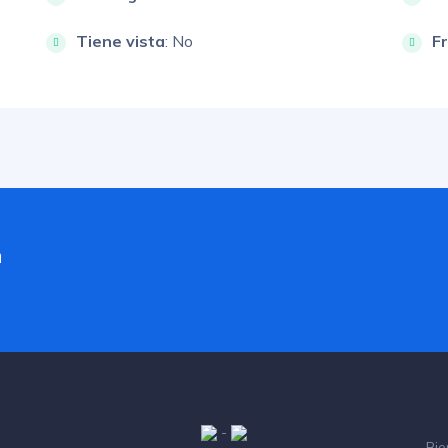
Tiene vista
: No
F
a
-
Bie