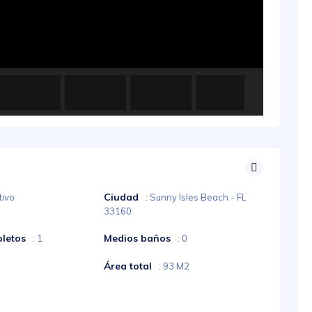
Ciudad
tivo
: Sunny Isles Beach - FL
33160
letos
Medios baños
: 1
: 0
Área total
: 93 M2