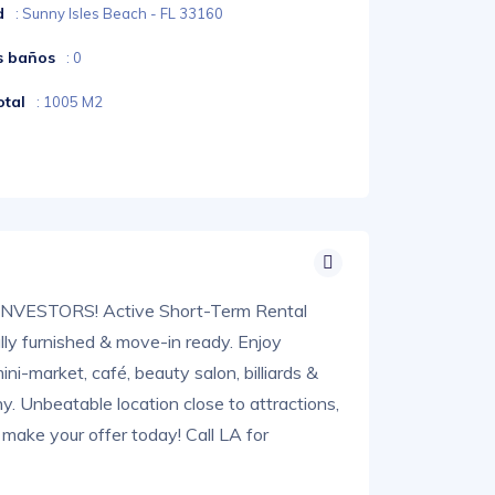
d
: Sunny Isles Beach - FL 33160
s baños
: 0
otal
: 1005 M2
NVESTORS! Active Short-Term Rental
lly furnished & move-in ready. Enjoy
ni-market, café, beauty salon, billiards &
. Unbeatable location close to attractions,
 make your offer today! Call LA for