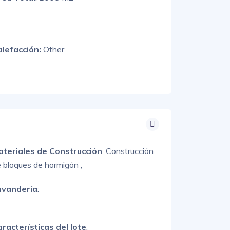
alefacción:
Other
ateriales de Construcción
:
Construcción
 bloques de hormigón ,
avandería
:
racterísticas del lote
: