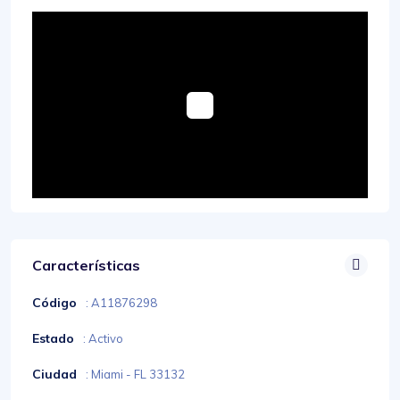
Características
Código
: A11876298
Estado
: Activo
Ciudad
: Miami - FL 33132