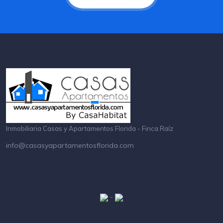
Inmobiliaria Casas y Apartamentos Florida - Finca Raíz
info@casasyapartamentosflorida.com
-