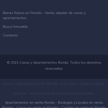
Bienes Raíces en Florida - Venta, alquiler de casas y
apartamentos
Busco Inmueble
Contacto
© 2021 Casas y Apartamentos florida. Todos los derechos
reservados
Casas Y Apartamentos En Florida - Finca Raíz, Compra, Venta,
Alquiler - Inmobiliarias En
Florida
Estados Unidos
Apartamentos en venta florida
-
Bodegas y Locales en venta
Florida
-
Casas en venta en Florida
-
Condos en venta en Florida