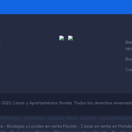
-
Bie
z
ap
Bu
Co
 2021 Casas y Apartamentos florida. Todos los derechos reservad
n Florida - Finca Raíz, Compra, Venta, Alquiler - Inmobiliarias E
da
-
Bodegas y Locales en venta Florida
-
Casas en venta en Florida