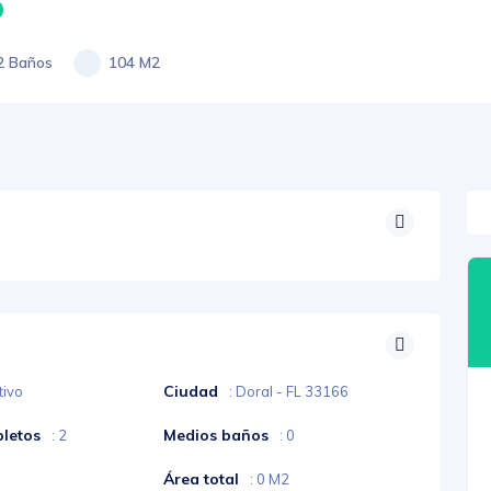
0
2 Baños
104 M2
Ciudad
tivo
: Doral - FL 33166
letos
Medios baños
: 2
: 0
Área total
: 0 M2