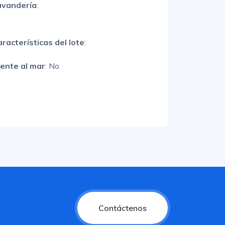
avandería
:
racterísticas del lote
:
rente al mar
: No
Contáctenos