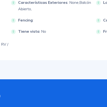
Características Exteriores
:
None,
Balcón
L
Abierto,
Fencing
:
Ca
Tiene vista
: No
F
 RV /
a