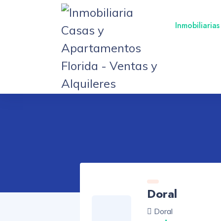
Inmobiliarias
Doral
Doral