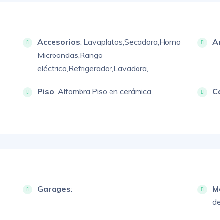
Accesorios
:
Lavaplatos,
Secadora,
Horno
A
Microondas,
Rango
eléctrico,
Refrigerador,
Lavadora,
Piso:
Alfombra,
Piso en cerámica,
C
Garages
:
M
de