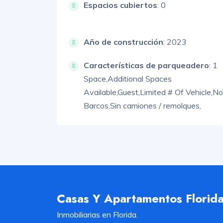
Espacios cubiertos
: 0
Año de construcción
: 2023
Características de parqueadero
:
1
Space,
Additional Spaces
Available,
Guest,
Limited # Of Vehicle,
No
Barcos,
Sin camiones / remolques,
Casas Y Apartamentos Florid
Inmobiliarias en Florida.