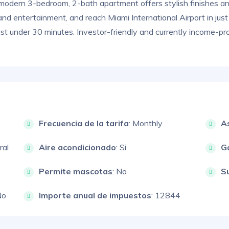
modern 3-bedroom, 2-bath apartment offers stylish finishes an
d entertainment, and reach Miami International Airport in just
st under 30 minutes. Investor-friendly and currently income-p
Frecuencia de la tarifa
: Monthly
A
ral
Aire acondicionado
: Si
G
Permite mascotas
: No
S
No
Importe anual de impuestos
: 12844