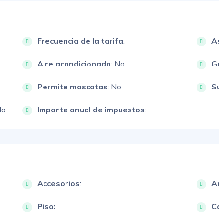
Frecuencia de la tarifa
:
A
Aire acondicionado
: No
G
Permite mascotas
: No
S
No
Importe anual de impuestos
:
Accesorios
:
A
Piso:
Ca