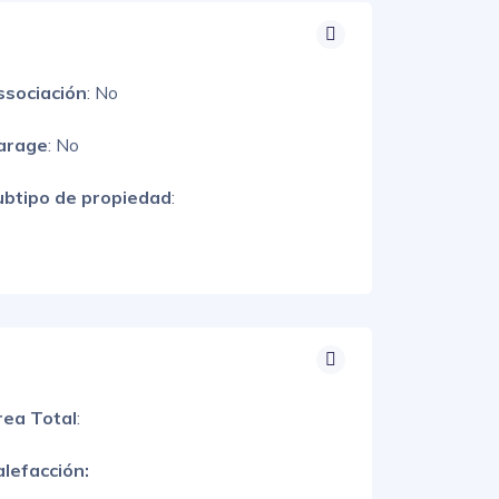
ssociación
: No
arage
: No
ubtipo de propiedad
:
rea Total
:
lefacción: