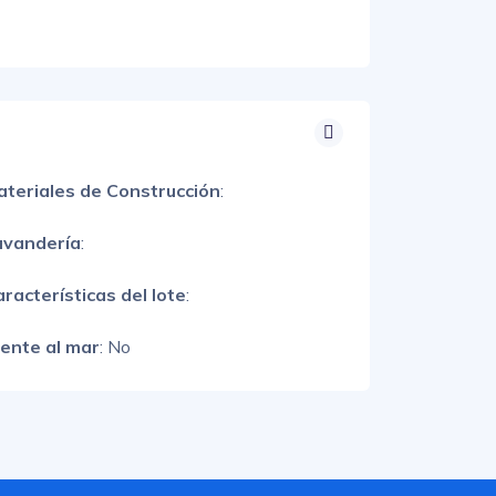
ateriales de Construcción
:
avandería
:
racterísticas del lote
:
rente al mar
: No