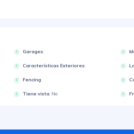
Garages
:
M
Características Exteriores
:
L
Fencing
:
Ca
Tiene vista
: No
F