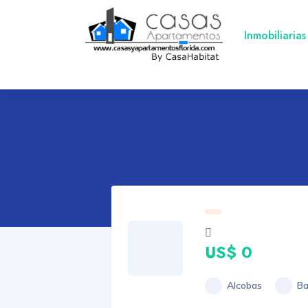
Inmobiliarias
US$ 0
Alcobas
Ba