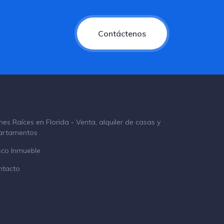
Contáctenos
nes Raíces en Florida - Venta, alquiler de casas y
artamentos
sco Inmueble
ntacto