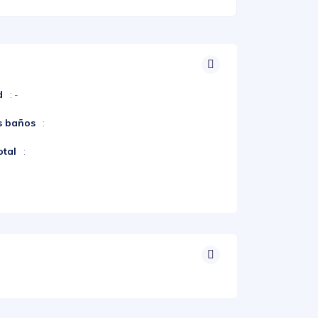
d
: -
s baños
:
otal
: